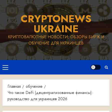
Перейти
к
CRYPTONEWS
содержимому
UKRAINE
КРИПТОВАЛЮТНЫЕ НОВОСТИ, ОБЗОРЫ БИРЖ И
ОБУЧЕНИЕ ДЛЯ УКРАИНЦЕВ
Основное
меню
Главная
обучение
Что такое DeFi (децентрализованные финансы):
руководство для украинцев 2026