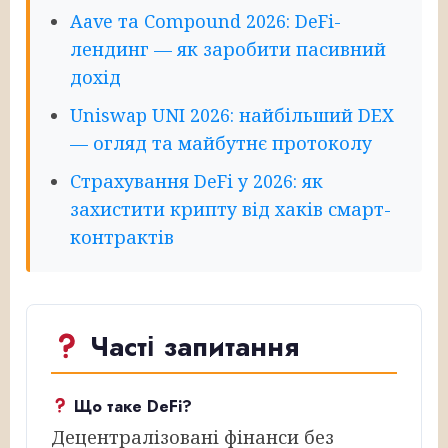
Aave та Compound 2026: DeFi-
лендинг — як заробити пасивний
дохід
Uniswap UNI 2026: найбільший DEX
— огляд та майбутнє протоколу
Страхування DeFi у 2026: як
захистити крипту від хаків смарт-
контрактів
Часті запитання
Що таке DeFi?
Децентралізовані фінанси без