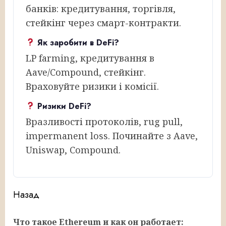
банків: кредитування, торгівля,
стейкінг через смарт-контракти.
Як заробити в DeFi?
LP farming, кредитування в
Aave/Compound, стейкінг.
Враховуйте ризики і комісії.
Ризики DeFi?
Вразливості протоколів, rug pull,
impermanent loss. Починайте з Aave,
Uniswap, Compound.
Продолжить
Назад
чтение
Что такое Ethereum и как он работает:
Пр