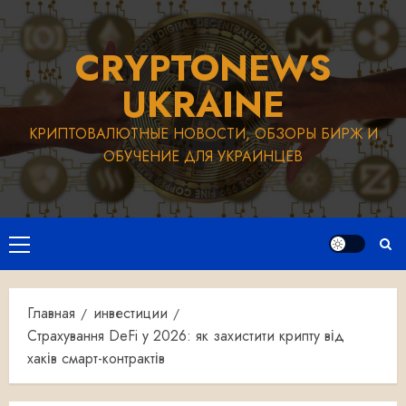
Перейти
к
CRYPTONEWS
содержимому
UKRAINE
КРИПТОВАЛЮТНЫЕ НОВОСТИ, ОБЗОРЫ БИРЖ И
ОБУЧЕНИЕ ДЛЯ УКРАИНЦЕВ
Основное
меню
Главная
инвестиции
Страхування DeFi у 2026: як захистити крипту від
хаків смарт-контрактів