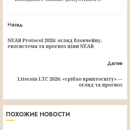
Продолжить
Назад
чтение
NEAR Protocol 2026: огляд блокчейну,
Пр
екосистема та прогноз ціни NEAR
за
Далее
Litecoin LTC 2026: «срібло криптосвіту» —
Следующая
огляд та прогноз
запись:
ПОХОЖИЕ НОВОСТИ