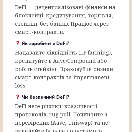
DeFi — децентралізовані фінанси на
блокчейні: кредитування, торгівля,
стейкінг без банків. Працює через
смарт-контракти.
Як заробити в DeFi?
Надавайте ліквідність (LP farming),
кредитуйте в Aave/Compound або
робіть стейкінг. Враховуйте ризики
смарт-контрактів та impermanent
loss.
Чи безпечний DeFi?
DeFi несе ризики: вразливості
протоколів, rug pull. Починайте з
перевірених (Aave, Uniswap) та не
вкладайте більше допустимого.