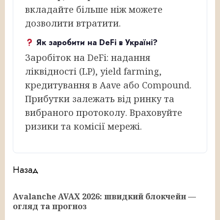
вкладайте більше ніж можете
дозволити втратити.
Як заробити на DeFi в Україні?
Заробіток на DeFi: надання
ліквідності (LP), yield farming,
кредитування в Aave або Compound.
Прибутки залежать від ринку та
вибраного протоколу. Враховуйте
ризики та комісії мережі.
Продолжить
Назад
чтение
Аvalanche AVAX 2026: швидкий блокчейн —
Пр
огляд та прогноз
за