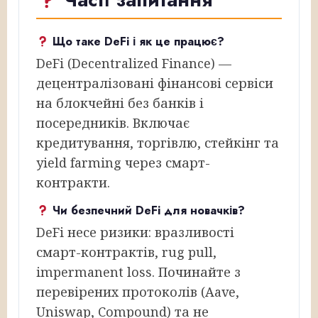
Що таке DeFi і як це працює?
DeFi (Decentralized Finance) —
децентралізовані фінансові сервіси
на блокчейні без банків і
посередників. Включає
кредитування, торгівлю, стейкінг та
yield farming через смарт-
контракти.
Чи безпечний DeFi для новачків?
DeFi несе ризики: вразливості
смарт-контрактів, rug pull,
impermanent loss. Починайте з
перевірених протоколів (Aave,
Uniswap, Compound) та не