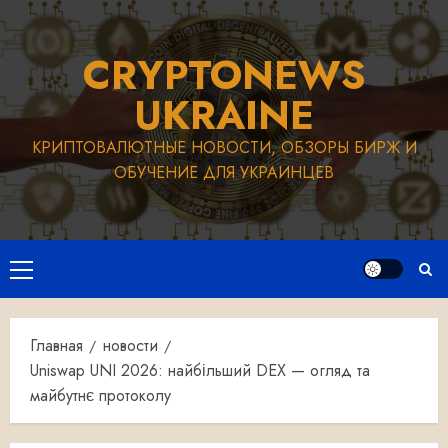
Перейти
к
CRYPTONEWS
содержимому
UKRAINE
КРИПТОВАЛЮТНЫЕ НОВОСТИ, ОБЗОРЫ БИРЖ И
ОБУЧЕНИЕ ДЛЯ УКРАИНЦЕВ
Основное
меню
Главная
новости
Uniswap UNI 2026: найбільший DEX — огляд та
майбутнє протоколу