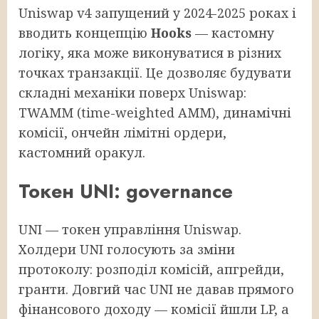
Uniswap v4 запущений у 2024-2025 роках і
вводить концепцію
Hooks
— кастомну
логіку, яка може виконуватися в різних
точках транзакції. Це дозволяє будувати
складні механіки поверх Uniswap:
TWAMM (time-weighted AMM), динамічні
комісії, ончейн лімітні ордери,
кастомний оракул.
Токен UNI: governance
UNI — токен управління Uniswap.
Холдери UNI голосують за зміни
протоколу: розподіл комісій, апгрейди,
гранти. Довгий час UNI не давав прямого
фінансового доходу — комісії йшли LP, а