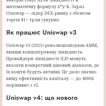
математичну формулу x*y=k. Зараз
Uniswap — лідер DEX-ринку з обсягом
торгів $1+ трлн сукупно.
Як працює Uniswap v3
Uniswap v3 (2021) революціонізував AMM,
ввівши концентровану ліквідність.
Провайдери ліквідності (LP) можуть
вказати конкретний ціновий діапазон, де
їх кошти будуть активні. Це дало значно
вищу ефективність капіталу — до 4000x
порівняно з v2.
Uniswap v4: що нового