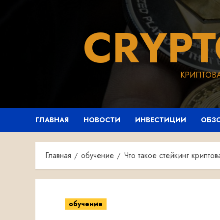
Перейти
к
CRYP
содержимому
КРИПТОВ
ГЛАВНАЯ
НОВОСТИ
ИНВЕСТИЦИИ
ОБЗ
Главная
обучение
Что такое стейкинг криптов
обучение