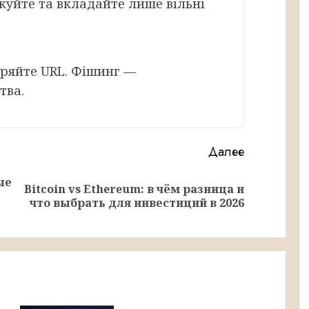
куйте та вкладайте лише вільні
іряйте URL. Фішинг —
тва.
Далее
ые
Bitcoin vs Ethereum: в чём разница и
Предыдущая
Следующая
что выбрать для инвестиций в 2026
запись:
запись: