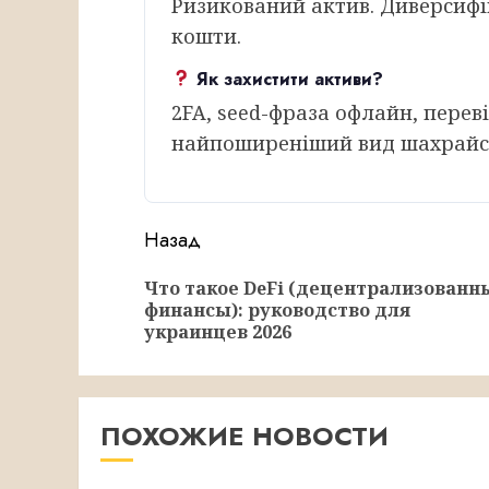
Ризикований актив. Диверсифі
кошти.
Як захистити активи?
2FA, seed-фраза офлайн, перев
найпоширеніший вид шахрайс
Продолжить
Назад
чтение
Что такое DeFi (децентрализованн
финансы): руководство для
украинцев 2026
ПОХОЖИЕ НОВОСТИ