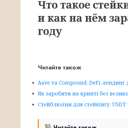
Что такое стей
и как на нём зар
году
Читайте також
Aave та Compound: DeFi-лендинг 
Як заробити на крипті без велико
Стейблкоїни для стейкінгу: USDT 
Читайте також