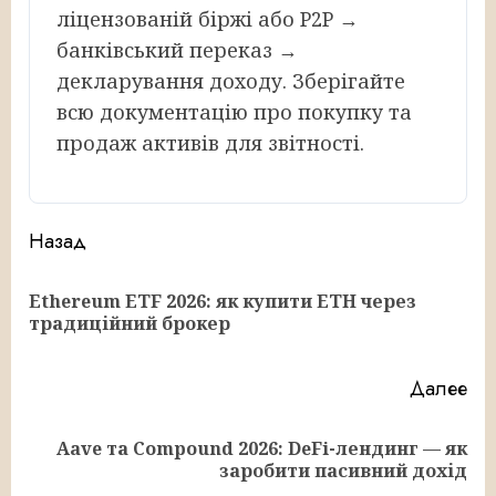
ліцензованій біржі або P2P →
банківський переказ →
декларування доходу. Зберігайте
всю документацію про покупку та
продаж активів для звітності.
Продолжить
Назад
чтение
Ethereum ETF 2026: як купити ETH через
Пр
традиційний брокер
за
Далее
Aave та Compound 2026: DeFi-лендинг — як
Следующая
заробити пасивний дохід
запись: