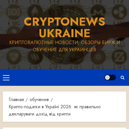
Перейти
к
CRYPTONEWS
содержимому
UKRAINE
КРИПТОВАЛЮТНЫЕ НОВОСТИ, ОБЗОРЫ БИРЖ И
ОБУЧЕНИЕ ДЛЯ УКРАИНЦЕВ
Основное
меню
Главная
обучение
Крипто-податки в Україні 2026: як правильно
декларувати дохід від крипти