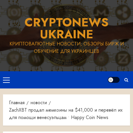
Перейти
к
CRYPTONEWS
содержимому
UKRAINE
КРИПТОВАЛЮТНЫЕ НОВОСТИ, ОБЗОРЫ БИРЖ И
ОБУЧЕНИЕ ДЛЯ УКРАИНЦЕВ
Основное
меню
Главная
новости
ZachXBT продал мемкоины на $41,000 и перевёл их
для помощи венесуэльцам • Happy Coin News