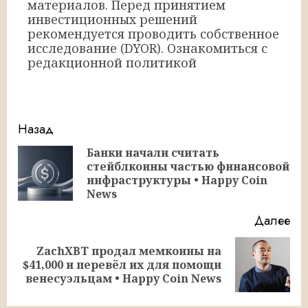
материалов. Перед принятием
инвестиционных решений
рекомендуется проводить собственное
исследование (DYOR). Ознакомиться с
редакционной политикой
Продолжить
Назад
чтение
Банки начали считать
стейблкоины частью финансовой
Пр
инфраструктуры • Happy Coin
за
News
Далее
ZachXBT продал мемкоины на
Следующая
$41,000 и перевёл их для помощи
запись:
венесуэльцам • Happy Coin News