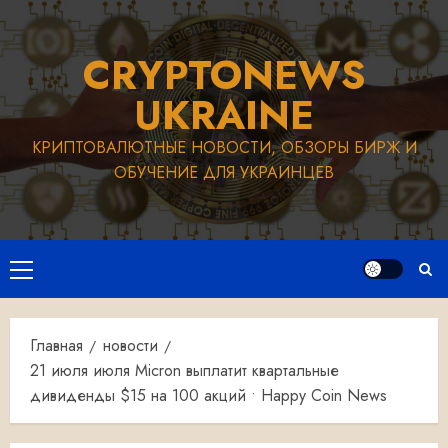
Перейти
к
CRYPTONEWS
содержимому
UKRAINE
КРИПТОВАЛЮТНЫЕ НОВОСТИ, ОБЗОРЫ БИРЖ И
ОБУЧЕНИЕ ДЛЯ УКРАИНЦЕВ
Основное
меню
Главная
новости
21 июля июля Micron выплатит квартальные
дивиденды $15 на 100 акций • Happy Coin News