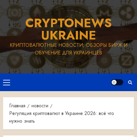
Перейти
к
CRYPTONEWS
содержимому
UKRAINE
КРИПТОВАЛЮТНЫЕ НОВОСТИ, ОБЗОРЫ БИРЖ И
ОБУЧЕНИЕ ДЛЯ УКРАИНЦЕВ
Основное
меню
Главная
новости
Регуляция криптовалют в Украине 2026: всё что
нужно знать