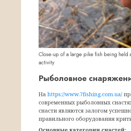
Close-up of a large pike fish being held at
activity
Рыболовное снаряжени
На
https://www.7fishing.com.ua/
пр
современных рыболовных снастях
снасти являются залогом успешн
правильного оборудования крити
Основные категории снастей: