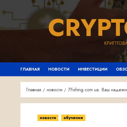
Перейти
к
CRYP
содержимому
КРИПТОВ
ГЛАВНАЯ
НОВОСТИ
ИНВЕСТИЦИИ
ОБЗ
Главная
новости
7Fishing.com.ua: Ваш надеж
новости
обучение