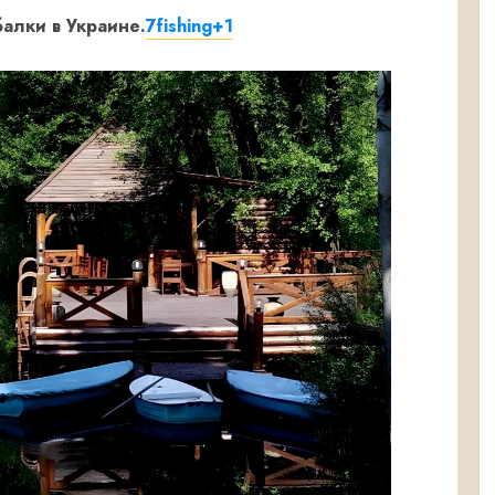
алки в Украине.
7fishing
+1