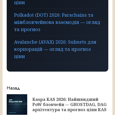
ціни
Polkadot (DOT) 2026: Parachains та
міжблокчейнова взаємодія — огляд
та прогноз
Avalanche (AVAX) 2026: Subnets для
корпорацій — огляд та прогноз
ціни
Продолжить
Назад
чтение
Kaspa KAS 2026: Найшвидший
Пр
PoW блокчейн — GHOSTDAG, DAG
за
архітектура та прогноз ціни KAS