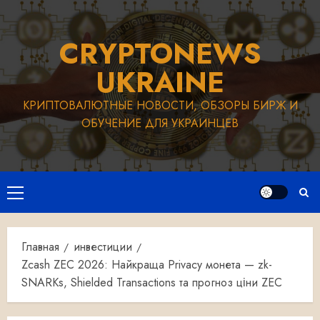
Перейти
к
CRYPTONEWS
содержимому
UKRAINE
КРИПТОВАЛЮТНЫЕ НОВОСТИ, ОБЗОРЫ БИРЖ И
ОБУЧЕНИЕ ДЛЯ УКРАИНЦЕВ
Основное
меню
Главная
инвестиции
Zcash ZEC 2026: Найкраща Privacy монета — zk-
SNARKs, Shielded Transactions та прогноз ціни ZEC