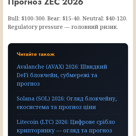
Прогноз ZEC 2026
Bull: $100-300. Bear: $15-40. Neutral: $40-120.
Regulatory pressure — головний ризик.
Читайте також
Avalanche (AVAX) 2026: Швидкий
DeFi блокчейн, субмережі та
прогноз
Solana (SOL) 2026: Огляд блокчейну,
екосистема та прогноз ціни
Litecoin (LTC) 2026: Цифрове срібло
крипторинку — огляд та прогноз