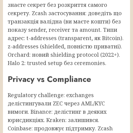
знаєте секрет без розкриття самого
секрету. Zcash застосування: доведіть що
транзакція валідна (ви маєте кошти) без
показу sender, receiver та amount. Типи
адрес: t-addresses (transparent, як Bitcoin).
z-addresses (shielded, повністю приватні).
Orchard: новий shielding protocol (2022+).
Halo 2: trusted setup без ceremonies.
Privacy vs Compliance
Regulatory challenge: exchanges
делістингували ZEC через AML/KYC
вимоги. Binance: делістинг в деяких
юрисдикціях. Kraken: залишився.
Coinbase: продовжує підтримку. Zcash