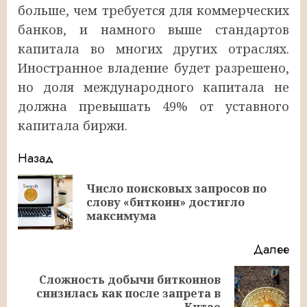
больше, чем требуется для коммерческих
банков, и намного выше стандартов
капитала во многих других отраслях.
Иностранное владение будет разрешено,
но доля международного капитала не
должна превышать 49% от уставного
капитала биржи.
Продолжить
Назад
чтение
Число поисковых запросов по
Пр
слову «биткоин» достигло
за
максимума
Далее
Сложность добычи биткоинов
Следующая
снизилась как после запрета в
Китае