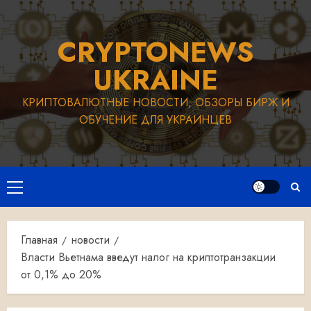
Перейти
к
CRYPTONEWS
содержимому
UKRAINE
КРИПТОВАЛЮТНЫЕ НОВОСТИ, ОБЗОРЫ БИРЖ И
ОБУЧЕНИЕ ДЛЯ УКРАИНЦЕВ
Основное
меню
Главная
новости
Власти Вьетнама введут налог на криптотранзакции
от 0,1% до 20%