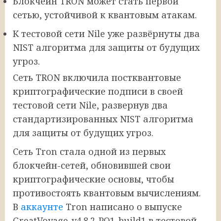
Блокчейн TRON может стать первой
сетью, устойчивой к квантовым атакам.
К тестовой сети Nile уже развёрнуты два
NIST алгоритма для защиты от будущих
угроз.
Сеть TRON включила постквантовые
криптографические подписи в своей
тестовой сети Nile, развернув два
стандартизированных NIST алгоритма
для защиты от будущих угроз.
Сеть Tron стала одной из первых
блокчейн-сетей, обновившей свои
криптографические основы, чтобы
противостоять квантовым вычислениям.
В
аккаунте
Tron написано о выпуске
GreatVoyage-v4.8.2-PQ1-build1 в тестовой