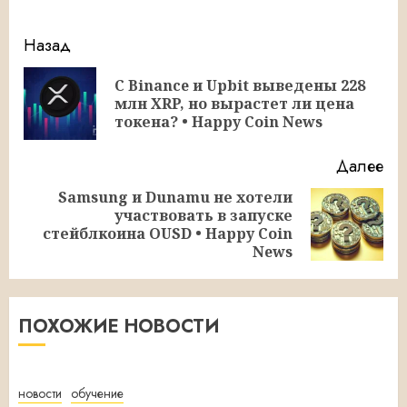
Продолжить
Назад
чтение
С Binance и Upbit выведены 228
Пр
млн XRP, но вырастет ли цена
за
токена? • Happy Coin News
Далее
Samsung и Dunamu не хотели
участвовать в запуске
Следующая
стейблкоина OUSD • Happy Coin
запись:
News
ПОХОЖИЕ НОВОСТИ
новости
обучение