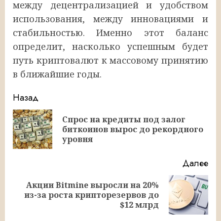
между децентрализацией и удобством
использования, между инновациями и
стабильностью. Именно этот баланс
определит, насколько успешным будет
путь криптовалют к массовому принятию
в ближайшие годы.
Продолжить
Назад
чтение
Спрос на кредиты под залог
Пр
биткоинов вырос до рекордного
за
уровня
Далее
Акции Bitmine выросли на 20%
Следующая
из-за роста крипторезервов до
запись:
$12 млрд