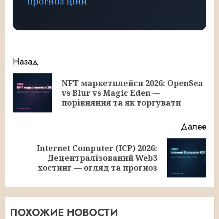
прогноз ціни
Продолжить
Назад
чтение
NFT маркетплейси 2026: OpenSea
Пр
vs Blur vs Magic Eden —
за
порівняння та як торгувати
Далее
Internet Computer (ICP) 2026:
Следующая
Децентралізований Web3
запись:
хостинг — огляд та прогноз
ПОХОЖИЕ НОВОСТИ