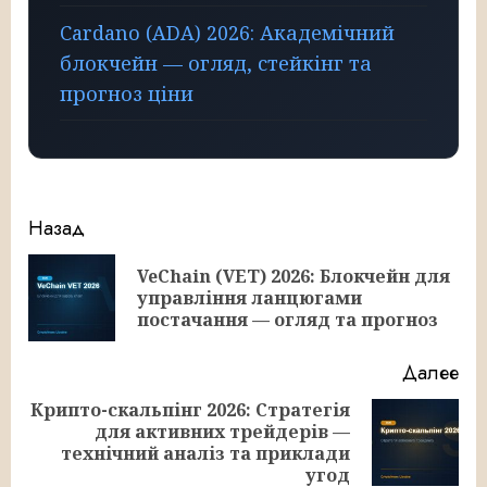
Cardano (ADA) 2026: Академічний
блокчейн — огляд, стейкінг та
прогноз ціни
Продолжить
Назад
чтение
VeChain (VET) 2026: Блокчейн для
Пр
управління ланцюгами
за
постачання — огляд та прогноз
Далее
Крипто-скальпінг 2026: Стратегія
для активних трейдерів —
Следующая
технічний аналіз та приклади
запись:
угод