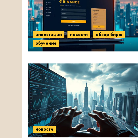
инвестиции
новости
обзор бирж
обучение
новости