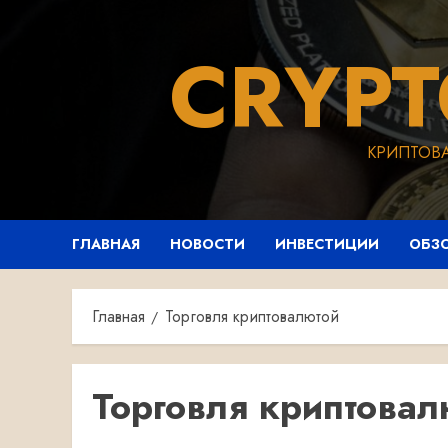
Перейти
к
CRYP
содержимому
КРИПТОВ
ГЛАВНАЯ
НОВОСТИ
ИНВЕСТИЦИИ
ОБЗ
Главная
Торговля криптовалютой
Торговля криптовал