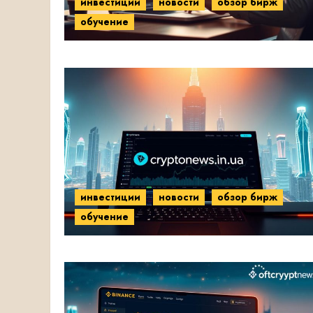
инвестиции
новости
обзор бирж
обучение
инвестиции
новости
обзор бирж
обучение