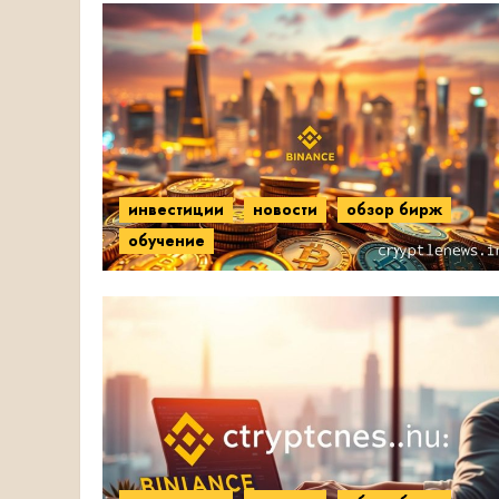
инвестиции
новости
обзор бирж
обучение