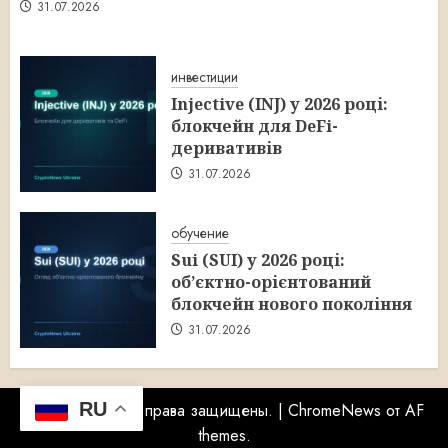
31.07.2026
инвестиции
Injective (INJ) у 2026 році:
блокчейн для DeFi-
деривативів
31.07.2026
обучение
Sui (SUI) у 2026 році:
об’єктно-орієнтований
блокчейн нового покоління
31.07.2026
RU
Copyright © Все права защищены.
|
ChromeNews
от AF
themes.