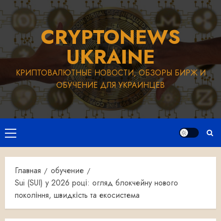
Перейти
к
CRYPTONEWS
содержимому
UKRAINE
КРИПТОВАЛЮТНЫЕ НОВОСТИ, ОБЗОРЫ БИРЖ И
ОБУЧЕНИЕ ДЛЯ УКРАИНЦЕВ
Основное
меню
Главная
обучение
Sui (SUI) у 2026 році: огляд блокчейну нового
покоління, швидкість та екосистема