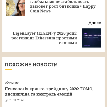
глобальная нестабильность
Пр
вызовет рост биткоина • Happy
за
Coin News
Далее
EigenLayer (EIGEN) у 2026 році:
Следующая
рестейкінг Ethereum простими
запись:
словами
ПОХОЖИЕ НОВОСТИ
обучение
Психологія крипто-трейдингу 2026: FOMO,
дисципліна та контроль емоцій
01.08.2026