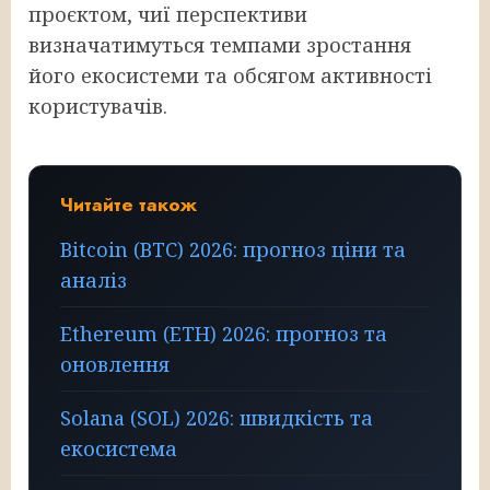
проєктом, чиї перспективи
визначатимуться темпами зростання
його екосистеми та обсягом активності
користувачів.
Читайте також
Bitcoin (BTC) 2026: прогноз ціни та
аналіз
Ethereum (ETH) 2026: прогноз та
оновлення
Solana (SOL) 2026: швидкість та
екосистема