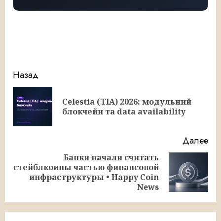
Продолжить
Назад
чтение
Celestia (TIA) 2026: модульний
Пр
блокчейн та data availability
за
Далее
Банки начали считать
стейблкоины частью финансовой
Следующая
инфраструктуры • Happy Coin
запись:
News