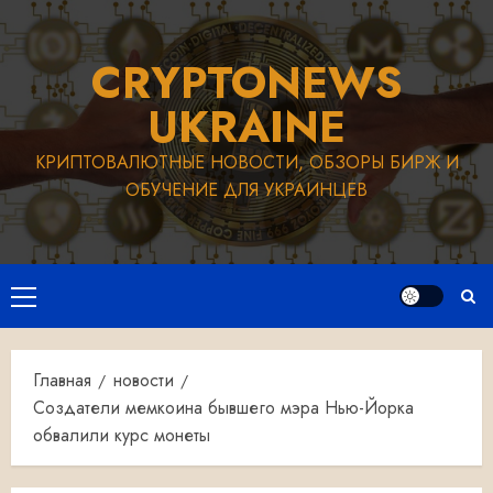
Перейти
к
CRYPTONEWS
содержимому
UKRAINE
КРИПТОВАЛЮТНЫЕ НОВОСТИ, ОБЗОРЫ БИРЖ И
ОБУЧЕНИЕ ДЛЯ УКРАИНЦЕВ
Основное
меню
Главная
новости
Создатели мемкоина бывшего мэра Нью-Йорка
обвалили курс монеты