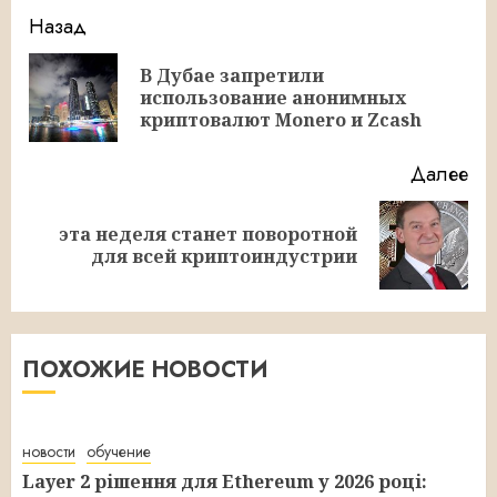
Продолжить
Назад
чтение
В Дубае запретили
Пр
использование анонимных
за
криптовалют Monero и Zcash
Далее
эта неделя станет поворотной
Следующая
для всей криптоиндустрии
запись:
ПОХОЖИЕ НОВОСТИ
новости
обучение
Layer 2 рішення для Ethereum у 2026 році: