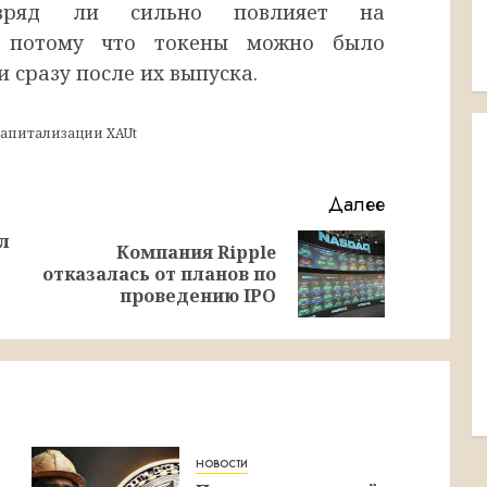
 вряд ли сильно повлияет на
d, потому что токены можно было
 сразу после их выпуска.
капитализации XAUt
Далее
л
Компания Ripple
Предыдущая
Следующая
отказалась от планов по
запись:
запись:
проведению IPO
новости