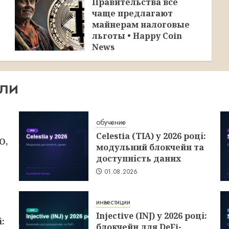
Правительства всё
чаще предлагают
майнерам налоговые
льготы • Happy Coin
News
30.07.2026
ИЛИ
обучение
Celestia (TIA) у 2026 році:
O,
модульний блокчейн та
доступність даних
01.08.2026
инвестиции
Injective (INJ) у 2026 році:
і:
блокчейн для DeFi-