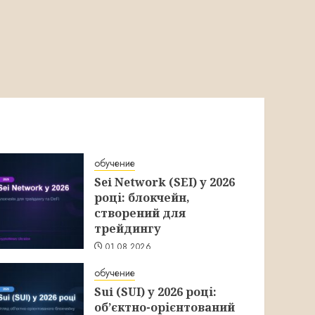
обучение
Sei Network (SEI) у 2026
році: блокчейн,
створений для
трейдингу
01.08.2026
обучение
Sui (SUI) у 2026 році:
об’єктно-орієнтований