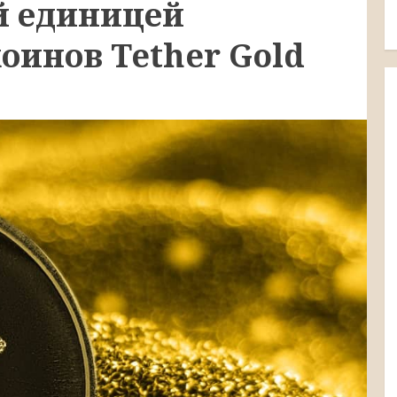
й единицей
оинов Tether Gold