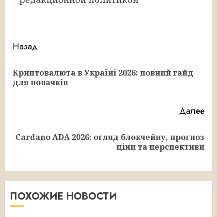
Продолжить
Назад
чтение
Криптовалюта в Україні 2026: повний гайд
Пр
для новачків
за
Далее
Cardano ADA 2026: огляд блокчейну, прогноз
Следующая
ціни та перспективи
запись:
ПОХОЖИЕ НОВОСТИ