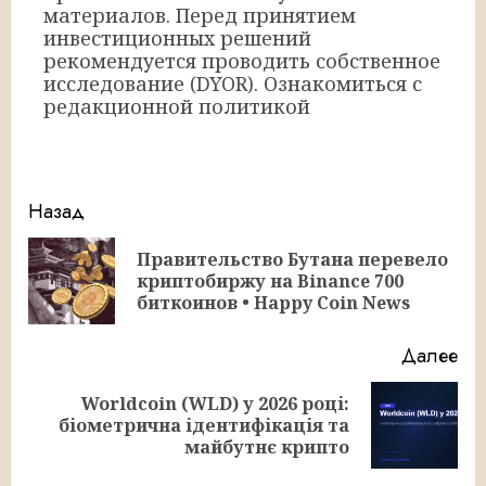
материалов. Перед принятием
инвестиционных решений
рекомендуется проводить собственное
исследование (DYOR). Ознакомиться с
редакционной политикой
Продолжить
Назад
чтение
Правительство Бутана перевело
Пр
криптобиржу на Binance 700
за
биткоинов • Happy Coin News
Далее
Worldcoin (WLD) у 2026 році:
Следующая
біометрична ідентифікація та
запись:
майбутнє крипто