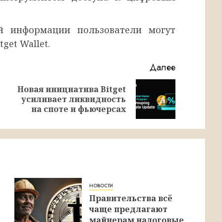
й информации пользователи могут
get Wallet.
Далее
Новая инициатива Bitget
Предыдущая
Следующая
усиливает ликвидность
запись:
запись:
на споте и фьючерсах
новости
Правительства всё
чаще предлагают
майнерам налоговые