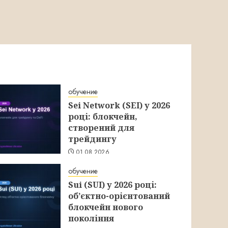
обучение
Sei Network (SEI) у 2026
році: блокчейн,
створений для
трейдингу
01.08.2026
обучение
Sui (SUI) у 2026 році:
об’єктно-орієнтований
блокчейн нового
покоління