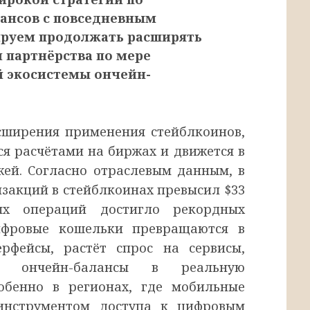
ансов с повседневным
ируем продолжать расширять
 партнёрства по мере
 экосистемы ончейн-
сширения применения стейблкоинов,
ся расчётами на биржах и движется в
жей. Согласно отраслевым данным, в
нзакций в стейблкоинах превысил $33
ых операций достигло рекордных
ифровые кошельки превращаются в
рфейсы, растёт спрос на сервисы,
ть ончейн-балансы в реальную
собенно в регионах, где мобильные
инструментом доступа к цифровым