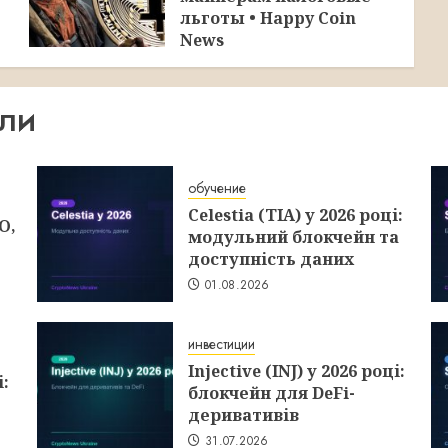
льготы • Happy Coin
News
30.07.2026
ИЛИ
обучение
Celestia (TIA) у 2026 році:
O,
модульний блокчейн та
доступність даних
01.08.2026
инвестиции
Injective (INJ) у 2026 році:
і:
блокчейн для DeFi-
деривативів
31.07.2026