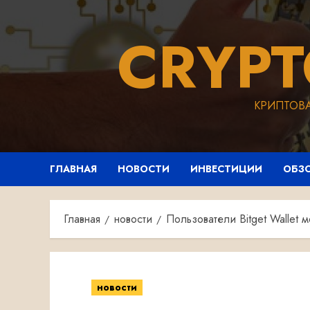
Перейти
к
CRYP
содержимому
КРИПТОВ
ГЛАВНАЯ
НОВОСТИ
ИНВЕСТИЦИИ
ОБЗ
Главная
новости
Пользователи Bitget Wallet м
новости