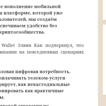
ое пополнение мобильной
а платформе, которой уже
зователей, мы создаём
спечиваем удобство без
 криптосообщества.
 Wallet Элвин Кан подчеркнул, что
омпании на повседневных сценариях
азовая цифровая потребность.
плачивать телеком-услуги
ирует, как некастодиальные
онировать как практичные
ы.
ирокой стратегии по