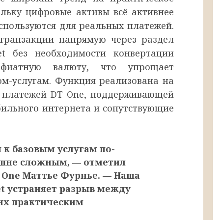
льку цифровые активы всё активнее
спользуются для реальных платежей.
 транзакции напрямую через раздел
et без необходимости конвертации
фиатную валюту, что упрощает
ом-услугам. Функция реализована на
х платежей DT One, поддерживающей
бильного интернета и сопутствующие
 к базовым услугам по-
ишне сложным, — отметил
 One Маттье Фурнье. — Наша
let устраняет разрыв между
их практическим