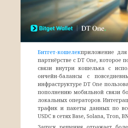
Битгет-кошелек
приложение для 
партнёрстве с DT One, которое 
связи внутри кошелька с испо
ончейн-балансы с повседневн
инфраструктуре DT One пользоват
пополнению мобильной связи бол
локальных операторов. Интегра
трафик и пакеты данных по вс
USDC в сетях Base, Solana, Tron, B
Запуск решения отражает бол