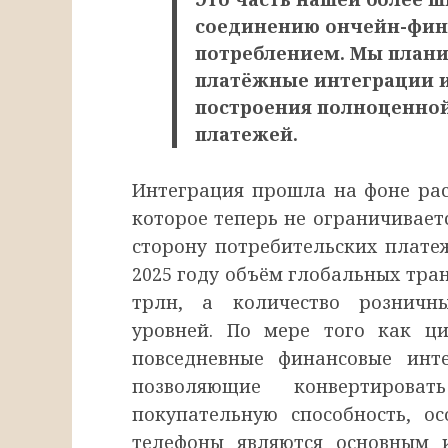
соединению ончейн-фин
потреблением. Мы план
платёжные интеграции и
построения полноценной
платежей.
Интеграция прошла на фоне ра
которое теперь не ограничивает
сторону потребительских плате
2025 году объём глобальных тра
трлн, а количество розничн
уровней. По мере того как ц
повседневные финансовые инте
позволяющие конвертирова
покупательную способность, о
телефоны являются основным 