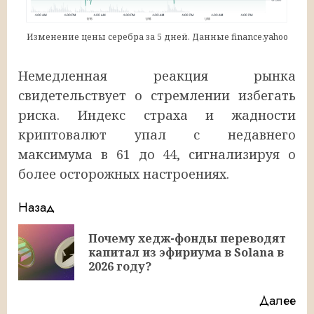
Изменение цены серебра за 5 дней. Данные finance.yahoo
Немедленная реакция рынка
свидетельствует о стремлении избегать
риска. Индекс страха и жадности
криптовалют упал с недавнего
максимума в 61 до 44, сигнализируя о
более осторожных настроениях.
Продолжить
Назад
чтение
Почему хедж-фонды переводят
Пр
капитал из эфириума в Solana в
за
2026 году?
Далее