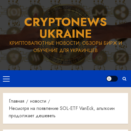
Перейти
к
CRYPTONEWS
содержимому
UKRAINE
КРИПТОВАЛЮТНЫЕ НОВОСТИ, ОБЗОРЫ БИРЖ И
ОБУЧЕНИЕ ДЛЯ УКРАИНЦЕВ
Основное
меню
Главная
новости
Несмотря на появление SOL-ETF VanEck, альткоин
продолжает дешеветь