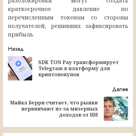
разблокировки могут создать
краткосрочное давление по
перечисленным токенам со стороны
получателей, решивших зафиксировать
прибыль.
Продолжить
Назад
чтение
SDK TON Pay трансформирует
Пр
Telegram в платформу для
за
криптопокупок
Далее
Майкл Берри считает, что рынки
Следующая
нервничают из-за мизерных
запись:
доходов от ИИ