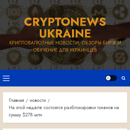
Перейти
к
CRYPTONEWS
содержимому
UKRAINE
КРИПТОВАЛЮТНЫЕ НОВОСТИ, ОБЗОРЫ БИРЖ И
ОБУЧЕНИЕ ДЛЯ УКРАИНЦЕВ
Основное
меню
Главная
новости
На этой неделе состоятся разблокировки токенов на
сумму $278 млн