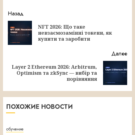
Продолжить
Назад
чтение
NFT 2026: Що таке
Пр
невзаємозамінні токени, як
за
купити та заробити
Далее
Layer 2 Ethereum 2026: Arbitrum,
Следующая
Optimism та zkSync — вибір та
запись:
порівняння
ПОХОЖИЕ НОВОСТИ
обучение