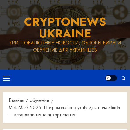
Перейти
к
CRYPTONEWS
содержимому
UKRAINE
КРИПТОВАЛЮТНЫЕ НОВОСТИ, ОБЗОРЫ БИРЖ И
ОБУЧЕНИЕ ДЛЯ УКРАИНЦЕВ
Основное
меню
Главная
обучение
MetaMask 2026: Покрокова інструкція для початківців
— встановлення та використання