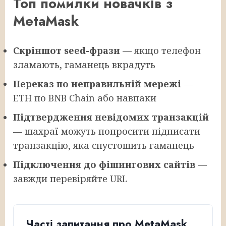
Топ помилки новачків з
MetaMask
Скріншот seed-фрази
— якщо телефон
зламають, гаманець вкрадуть
Переказ по неправильній мережі
—
ETH по BNB Chain або навпаки
Підтвердження невідомих транзакцій
— шахраї можуть попросити підписати
транзакцію, яка спустошить гаманець
Підключення до фішингових сайтів
—
завжди перевіряйте URL
Часті запитання про MetaMask