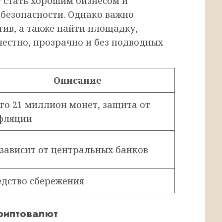
 стать хорошим бизнесом и
безопасности. Однако важно
отив, а также найти площадку,
 честно, прозрачно и без подводных
Описание
его 21 миллион монет, защита от
фляции
 зависит от центральных банков
едство сбережения
риптовалют