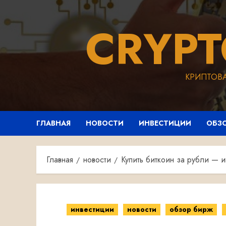
Перейти
к
CRYP
содержимому
КРИПТОВ
ГЛАВНАЯ
НОВОСТИ
ИНВЕСТИЦИИ
ОБЗ
Главная
новости
Купить биткоин за рубли — и
инвестиции
новости
обзор бирж