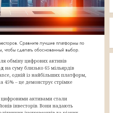
весторов. Сравните лучшие платформы по
м, чтобы сделать обоснованный выбор.
ля обміну цифрових активів
од
на суму близько 65 мільярдів
ance, одній із найбільших платформ,
 на 45% – це демонструє стрімке
і цифровими активами стали
онів інвесторів. Вони надають
алітичних інструментів та різних