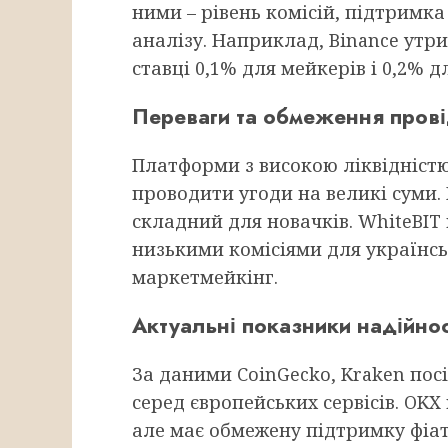
ними – рівень комісій, підтримка
аналізу. Наприклад, Binance утр
ставці 0,1% для мейкерів і 0,2% д
Переваги та обмеження прові
Платформи з високою ліквідністю
проводити угоди на великі суми. 
складний для новачків. WhiteBIT
низькими комісіями для українськ
маркетмейкінг.
Актуальні показники надійнос
За даними CoinGecko, Kraken пос
серед європейських сервісів. OKX
але має обмежену підтримку фіа