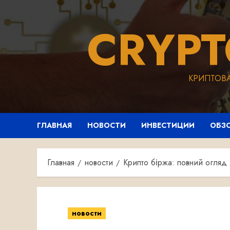
Перейти
к
CRYP
содержимому
КРИПТОВ
ГЛАВНАЯ
НОВОСТИ
ИНВЕСТИЦИИ
ОБЗ
Главная
новости
Крипто біржа: повний огляд 
новости