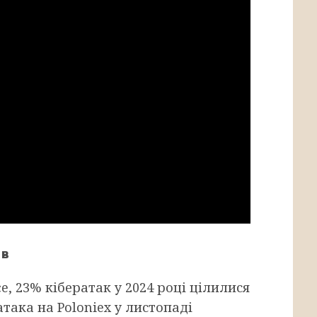
ов
e, 23% кібератак у 2024 році цілилися
така на Poloniex у листопаді