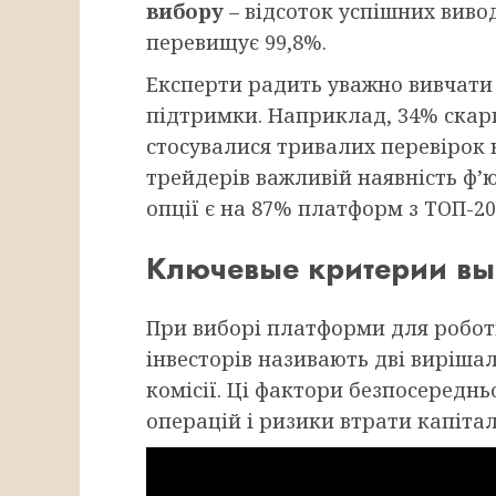
вибору
– відсоток успішних виво
перевищує 99,8%.
Експерти радить уважно вивчати
підтримки. Наприклад, 34% скарг 
стосувалися тривалих перевірок 
трейдерів важливій наявність ф’ю
опції є на 87% платформ з ТОП-20
Ключевые критерии вы
При виборі платформи для робо
інвесторів називають дві вирішал
комісії. Ці фактори безпосередн
операцій і ризики втрати капітал