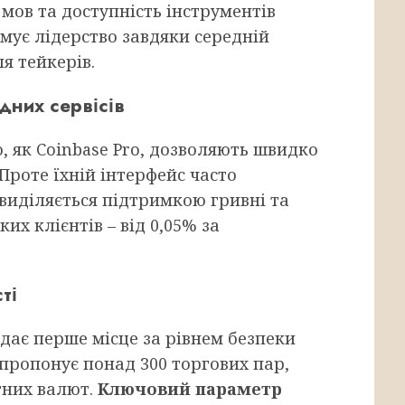
 мов та доступність інструментів
имує лідерство завдяки середній
ля тейкерів.
дних сервісів
, як Coinbase Pro, дозволяють швидко
Проте їхній інтерфейс часто
 виділяється підтримкою гривні та
их клієнтів – від 0,05% за
ті
ідає перше місце за рівнем безпеки
 пропонує понад 300 торгових пар,
тних валют.
Ключовий параметр