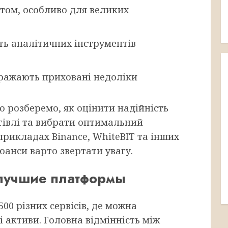
етом, особливо для великих
сть аналітичних інструментів
бражають приховані недоліки
о розберемо, як оцінити надійність
гівлі та вибрати оптимальний
 прикладах Binance, WhiteBIT та інших
юанси варто звертати увагу.
 лучшие платформы
00 різних сервісів, де можна
 активи. Головна відмінність між