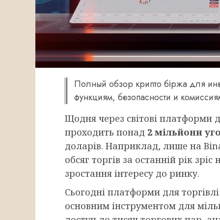
Полный обзор крипто біржа для ин
функциям, безопасности и комиссия
Щодня через світові платформи д
проходить понад
2 мільйони уг
доларів. Наприклад, лише на Bin
обсяг торгів за останній рік зріс
зростання інтересу до ринку.
Сьогодні платформи для торгівл
основним інструментом для мільй
доступ до тисяч торгових пар, ан