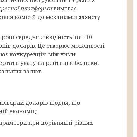
кретної платформи
вимагає
рівня комісій до механізмів захисту
 році середня ліквідність топ-10
нів доларів. Це створює можливості
лює конкуренцію між ними.
ертати увагу на рейтинги безпеки,
кальних валют.
ільярди доларів щодня, що
ій економіці.
 параметри при порівнянні різних