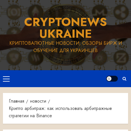
Перейти
к
CRYPTONEWS
содержимому
UKRAINE
КРИПТОВАЛЮТНЫЕ НОВОСТИ, ОБЗОРЫ БИРЖ И
ОБУЧЕНИЕ ДЛЯ УКРАИНЦЕВ
Основное
меню
Главная
новости
Крипто арбитраж: как использовать арбитражные
стратегии на Binance