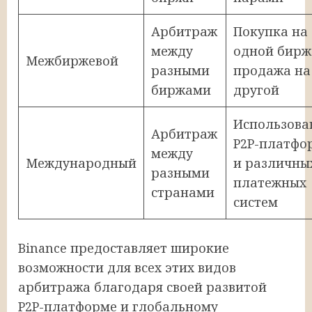
Арбитраж
Покупка на
между
одной бирж
Межбиржевой
разными
продажа на
биржами
другой
Использова
Арбитраж
P2P-платфо
между
Международный
и различны
разными
платежных
странами
систем
Binance предоставляет широкие
возможности для всех этих видов
арбитража благодаря своей развитой
P2P-платформе и глобальному