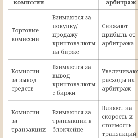
комиссии
арбитраж
Взимаются за
покупку/
Снижают
Торговые
продажу
прибыль от
комиссии
криптовалюты
арбитража
на бирже
Взимаются за
Комиссии
Увеличиваю
вывод
за вывод
расходы на
криптовалюты
средств
арбитраж
с биржи
Влияют на
Комиссии
Взимаются за
скорость и
за
транзакции в
стоимость
транзакции
блокчейне
транзакций