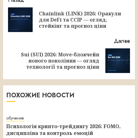
Продолжить
чтение
Chainlink (LINK) 2026: Оракули
Пр
для DeFi та CCIP — огляд,
за
стейкінг та прогноз ціни
Далее
Sui (SUI) 2026: Move-блокчейн
Следующая
нового покоління — огляд
запись:
технології та прогноз ціни
ПОХОЖИЕ НОВОСТИ
обучение
Психологія крипто-трейдингу 2026: FOMO,
дисципліна та контроль емоцій