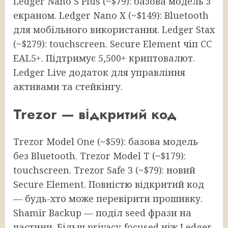
Ledger Nano S Plus (~$79): базова модель з
екраном. Ledger Nano X (~$149): Bluetooth
для мобільного використання. Ledger Stax
(~$279): touchscreen. Secure Element чіп CC
EAL5+. Підтримує 5,500+ криптовалют.
Ledger Live додаток для управління
активами та стейкінгу.
Trezor — відкритий код
Trezor Model One (~$59): базова модель
без Bluetooth. Trezor Model T (~$179):
touchscreen. Trezor Safe 3 (~$79): новий
Secure Element. Повністю відкритий код
— будь-хто може перевірити прошивку.
Shamir Backup — поділ seed фрази на
частини. Більш privacy-focused ніж Ledger.