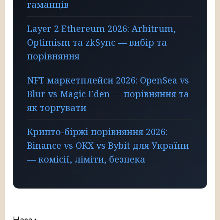
гаманців
Layer 2 Ethereum 2026: Arbitrum,
Optimism та zkSync — вибір та
порівняння
NFT маркетплейси 2026: OpenSea vs
Blur vs Magic Eden — порівняння та
як торгувати
Крипто-біржі порівняння 2026:
Binance vs OKX vs Bybit для України
— комісії, ліміти, безпека
Назад