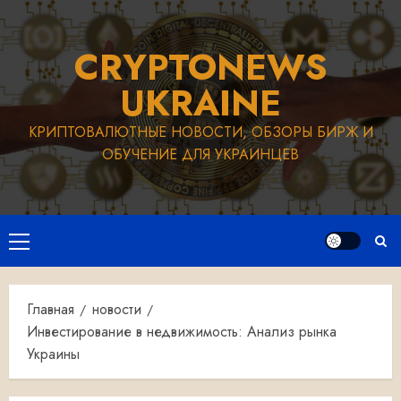
Перейти
к
CRYPTONEWS
содержимому
UKRAINE
КРИПТОВАЛЮТНЫЕ НОВОСТИ, ОБЗОРЫ БИРЖ И
ОБУЧЕНИЕ ДЛЯ УКРАИНЦЕВ
Основное
меню
Главная
новости
Инвестирование в недвижимость: Анализ рынка
Украины