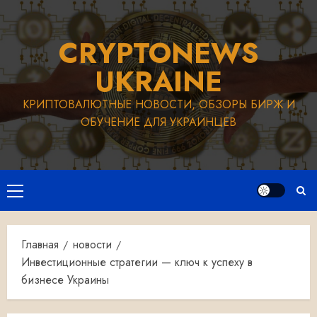
Перейти
к
CRYPTONEWS
содержимому
UKRAINE
КРИПТОВАЛЮТНЫЕ НОВОСТИ, ОБЗОРЫ БИРЖ И
ОБУЧЕНИЕ ДЛЯ УКРАИНЦЕВ
Основное
меню
Главная
новости
Инвестиционные стратегии — ключ к успеху в
бизнесе Украины