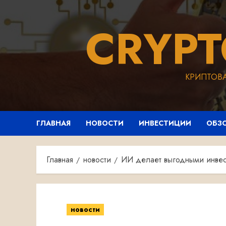
Перейти
к
CRYP
содержимому
КРИПТОВ
ГЛАВНАЯ
НОВОСТИ
ИНВЕСТИЦИИ
ОБЗ
Главная
новости
ИИ делает выгодными инвест
новости