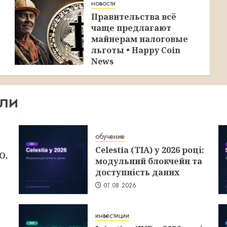
новости
Правительства всё
чаще предлагают
майнерам налоговые
льготы • Happy Coin
News
30.07.2026
ИЛИ
обучение
Celestia (TIA) у 2026 році:
O,
модульний блокчейн та
доступність даних
01.08.2026
инвестиции