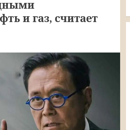
одными
фть и газ, считает