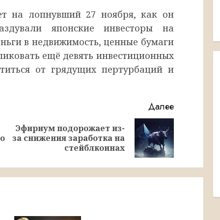
ет на лопнувший 27 ноября, как он
раздували японские инвесторы на
еньги в недвижимость, ценные бумаги
ликовать ещё девять инвестиционных
титься от грядущих пертурбаций и
Далее
Эфириум подорожает из-
Предыдущая
Следующая
 о
за снижения заработка на
запись:
запись:
стейблкоинах