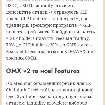
USDC, USDT). Liquidity providers
депозитять активи -> отримують GLP
токен. GLP holders = counterparty для
трейдерів. Трейдери програють -> GLP
holders заробляють. Трейдери виграють -
> GLP holders платять. Fees від trading:
70% до GLP holders, 30% до GMX stakers.
Real yield: fees платяться в ETH/AVAX (не в
токенах GMX).
GMX v2 та нові features
Isolated markets: менший ризик для LP.
Chainlink Oracles: більш точний ціновий
feed. Synthetic assets: торгуй будь-яким
активом. Liquidity providers: виборчо