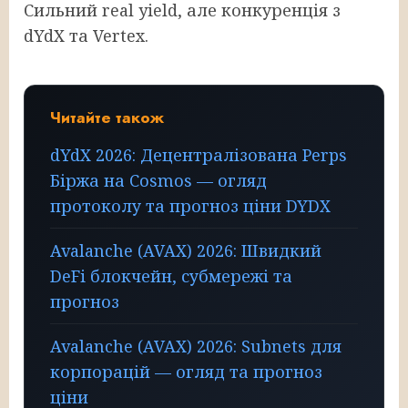
Сильний real yield, але конкуренція з
dYdX та Vertex.
Читайте також
dYdX 2026: Децентралізована Perps
Біржа на Cosmos — огляд
протоколу та прогноз ціни DYDX
Avalanche (AVAX) 2026: Швидкий
DeFi блокчейн, субмережі та
прогноз
Avalanche (AVAX) 2026: Subnets для
корпорацій — огляд та прогноз
ціни