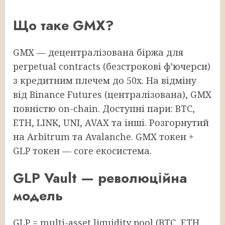
Що таке GMX?
GMX — децентралізована біржа для
perpetual contracts (безстрокові ф’ючерси)
з кредитним плечем до 50x. На відміну
від Binance Futures (централізована), GMX
повністю on-chain. Доступні пари: BTC,
ETH, LINK, UNI, AVAX та інші. Розгорнутий
на Arbitrum та Avalanche. GMX токен +
GLP токен — core екосистема.
GLP Vault — революційна
модель
GLP = multi-asset liquidity pool (BTC, ETH,