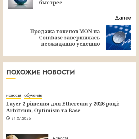
за
быстрее
Далее
Продажа токенов MON на
Следующая
Coinbase завершилась
запись:
неожиданно успешно
ПОХОЖИЕ НОВОСТИ
новости
обучение
Layer 2 рішення для Ethereum у 2026 році:
Arbitrum, Optimism та Base
31.07.2026
новости