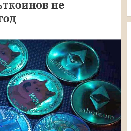
ьткоинов не
год