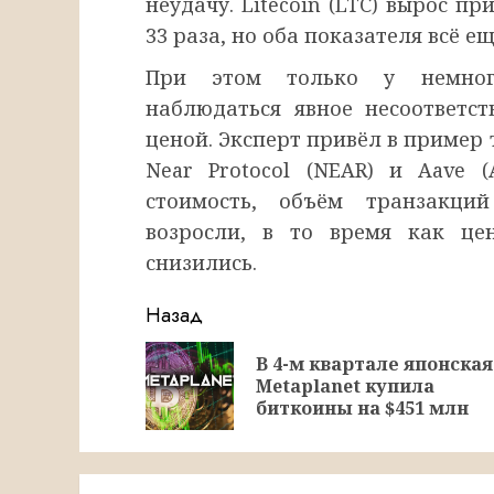
неудачу. Litecoin (LTC) вырос п
33 раза, но оба показателя всё 
При этом только у немног
наблюдаться явное несоответс
ценой. Эксперт привёл в пример 
Near Protocol (NEAR) и Aave 
стоимость, объём транзакци
возросли, в то время как ц
снизились.
Продолжить
Назад
чтение
В 4-м квартале японская
Metaplanet купила
биткоины на $451 млн