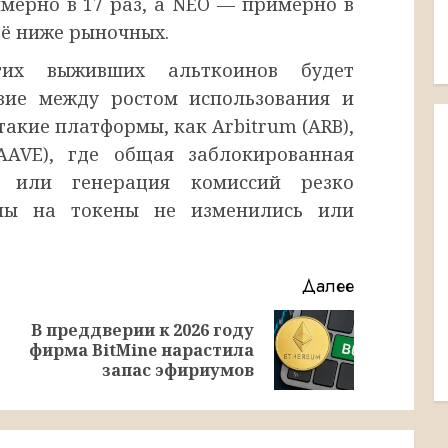
римерно в 17 раз, а NEO — примерно в
ещё ниже рыночных.
их выживших альткоинов будет
твие между ростом использования и
такие платформы, как Arbitrum (ARB),
(AAVE), где общая заблокированная
й или генерация комиссий резко
ены на токены не изменились или
Далее
В преддверии к 2026 году
Предыдущая
Следующая
фирма BitMine нарастила
запись:
запись:
запас эфириумов