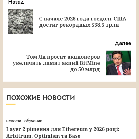
Продолжить
Назад
чтение
С начале 2026 года госдолг США
Пр
достиг рекордных $38,5 трлн
за
Далее
Том Ли просит акционеров
Следующая
увеличить лимит акций BitMine
запись:
до 50 млрд
ПОХОЖИЕ НОВОСТИ
новости
обучение
Layer 2 рішення для Ethereum у 2026 році:
Arbitrum, Optimism та Base