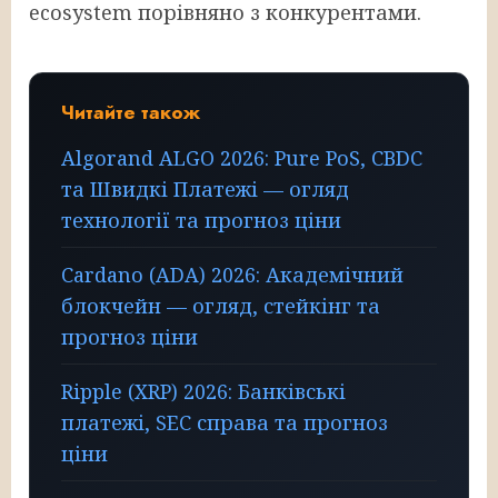
ecosystem порівняно з конкурентами.
Читайте також
Algorand ALGO 2026: Pure PoS, CBDC
та Швидкі Платежі — огляд
технології та прогноз ціни
Cardano (ADA) 2026: Академічний
блокчейн — огляд, стейкінг та
прогноз ціни
Ripple (XRP) 2026: Банківські
платежі, SEC справа та прогноз
ціни