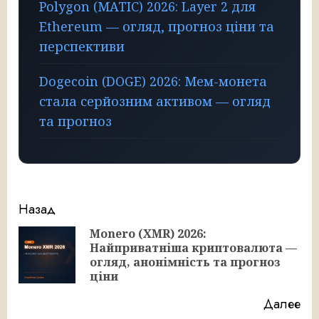
Polygon (MATIC) 2026: Layer 2 для
Ethereum — огляд, прогноз ціни та
перспективи
Dogecoin (DOGE) 2026: Мем-монета
стала серйозним активом — огляд
та прогноз
Продолжить
Назад
чтение
Monero (XMR) 2026:
Найприватніша криптовалюта —
Пр
огляд, анонімність та прогноз
за
ціни
Далее