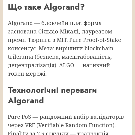
Що таке Algorand?
Algorand — блокчейн платформа
заснована Сільвіо Мікалі, лауреатом
премії Тюрінга з MIT. Pure Proof-of-Stake
консенсус. Мета: вирішити blockchain
trilemma (безпека, масштабованість,
децентралізація). ALGO — нативний
токен мережі.
Технологічні переваги
Algorand
Pure PoS — рандомний вибір валідаторів
через VRF (Verifiable Random Function).
Finality за 2.5 секунди — транзакція