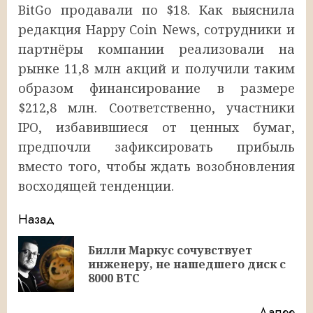
BitGo продавали по $18. Как выяснила
редакция Happy Coin News, сотрудники и
партнёры компании реализовали на
рынке 11,8 млн акций и получили таким
образом финансирование в размере
$212,8 млн. Соответственно, участники
IPO, избавившиеся от ценных бумаг,
предпочли зафиксировать прибыль
вместо того, чтобы ждать возобновления
восходящей тенденции.
Продолжить
Назад
чтение
Билли Маркус сочувствует
Пр
инженеру, не нашедшего диск с
за
8000 BTC
Далее