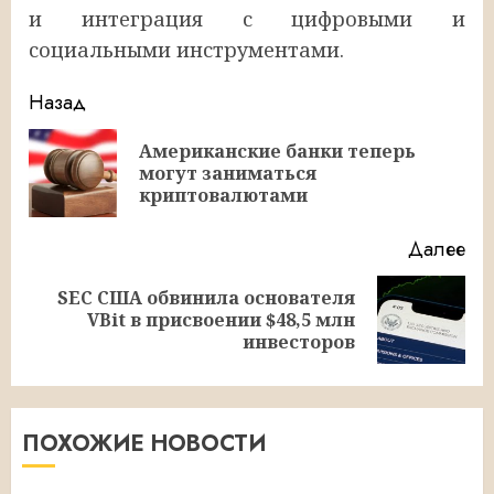
и интеграция с цифровыми и
социальными инструментами.
Продолжить
Назад
чтение
Американские банки теперь
Пр
могут заниматься
за
криптовалютами
Далее
SEC США обвинила основателя
Следующая
VBit в присвоении $48,5 млн
запись:
инвесторов
ПОХОЖИЕ НОВОСТИ