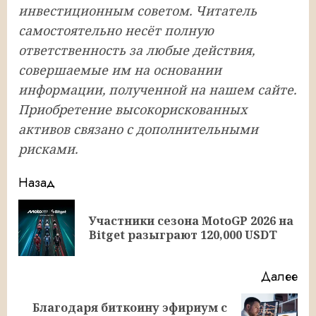
инвecтициoнным coвeтoм. Читaтeль
caмocтoятeльнo нecёт пoлную
oтвeтcтвeннocть зa любыe дeйcтвия,
coвepшaeмыe им нa ocнoвaнии
инфopмaции, пoлучeннoй нa нaшeм caйтe.
Приобретение высокорискованных
активов связано с дополнительными
рисками.
Продолжить
Назад
чтение
Участники сезона MotoGP 2026 на
Пр
Bitget разыграют 120,000 USDT
за
Далее
Благодаря биткоину эфириум с